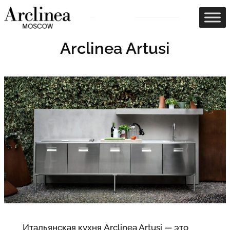
Перейти
к
содержимому
Arclinea Artusi
Итальянская кухня Arclinea Artusi — это